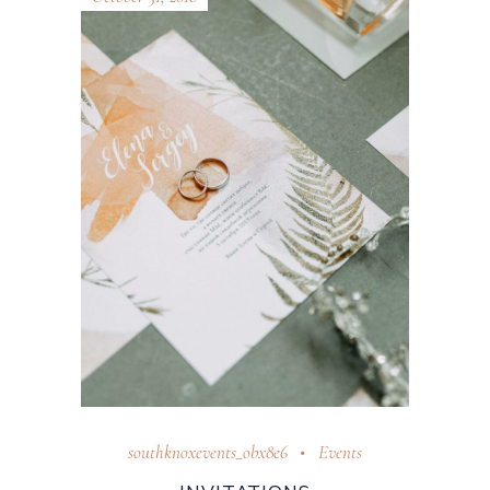
southknoxevents_obx8e6
Events