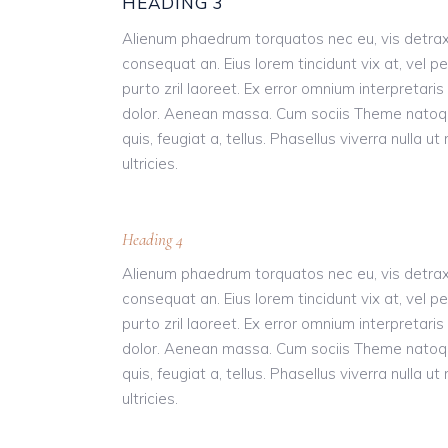
HEADING 3
Alienum phaedrum torquatos nec eu, vis detraxit pe
consequat an. Eius lorem tincidunt vix at, vel pe
purto zril laoreet. Ex error omnium interpretari
dolor. Aenean massa. Cum sociis Theme natoque 
quis, feugiat a, tellus. Phasellus viverra nulla 
ultricies.
Heading 4
Alienum phaedrum torquatos nec eu, vis detraxit pe
consequat an. Eius lorem tincidunt vix at, vel pe
purto zril laoreet. Ex error omnium interpretari
dolor. Aenean massa. Cum sociis Theme natoque 
quis, feugiat a, tellus. Phasellus viverra nulla 
ultricies.