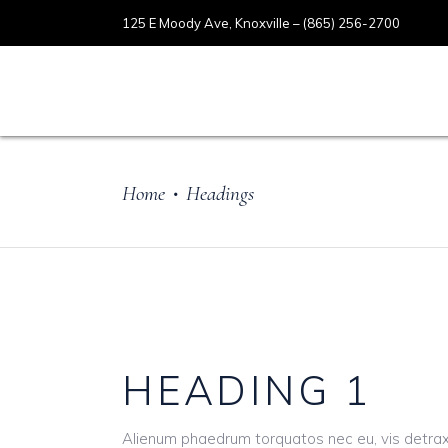
125 E Moody Ave, Knoxville – (865) 256-2700
HOME
ABOUT US
SERVIC
Home
Headings
•
HEADING 1
Alienum phaedrum torquatos nec eu, vis detraxit pe