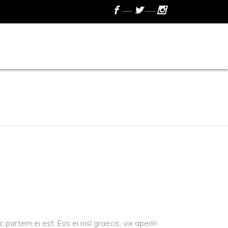
ACKAGES
GALLERY
CONTACT US
 partem ei est. Eos ei nisl graecis, vix aperiri